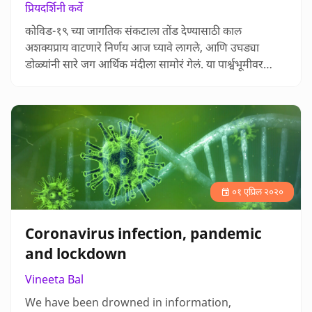
प्रियदर्शिनी कर्वे
कोविड-१९ च्या जागतिक संकटाला तोंड देण्यासाठी काल
अशक्यप्राय वाटणारे निर्णय आज घ्यावे लागले, आणि उघड्या
डोळ्यांनी सारे जग आर्थिक मंदीला सामोरं गेलं. या पार्श्वभूमीवर
पर्यावरणवादी गटांमध्ये दोन प्रश्नांवर विचार होतो आहे. (१) या
जागतिक संकटाला तोंड देण्यासाठी टोकाचे व धाडसी निर्णय घेण्याची
हिंमत जगभरातील शासनांनी दाखवली, तशीच जागतिक वातावरण
बदलाच्या संकटाला तोंड देण्याची हिंमत दाखवली जाईल का? (२)
कोव…
०१ एप्रिल २०२०
Coronavirus infection, pandemic
and lockdown
Vineeta Bal
We have been drowned in information,