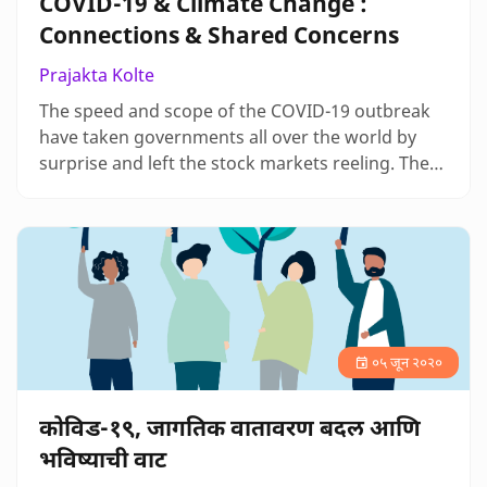
COVID-19 & Climate Change :
Connections & Shared Concerns
Prajakta Kolte
The speed and scope of the COVID-19 outbreak
have taken governments all over the world by
surprise and left the stock markets reeling. The
pandemic has forced governments into a difficult
balancing act between ensuring safety and
wellbeing of people and maintaining profit
margins and growth targets. Ultimately, the
prospect of a large death toll and the collapse of
health systems have forced count…
०५ जून २०२०
कोविड-१९, जागतिक वातावरण बदल आणि
भविष्याची वाट