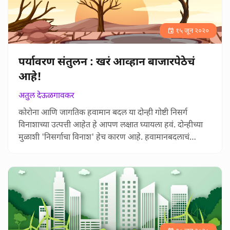
१५ जून २०२०
पर्यावरण संतुलन : खरं आव्हान बाजारपेठेचं
आहे!
अतुल देऊळगावकर
कोरोना आणि जागतिक हवामान बदल या दोन्ही गोष्टी निसर्ग
विनाशाच्या उत्पत्ती आहेत हे आपण लक्षात घ्यायला हवं. दोन्हीच्या
मुळाशी 'निसर्गाचा विनाश' हेच कारण आहे. हवामानबदलाचं
कारण कार्बन उत्सर्जनात वाढ झाल्याने होणारी प्रदूषण वाढ हे आहे,
पण प्रदूषणामुळे निसर्गावर विपरीत परिणाम आणि त्यातून
तापमानवाढ अशी मूळ साखळी आहे. कोरोनाबाबत सध्या
जगातले जे संसर्गजन्य रोगतज्ञ आहेत ते काय
सांगतायत? जंगलविनाश वेगात सुरू…