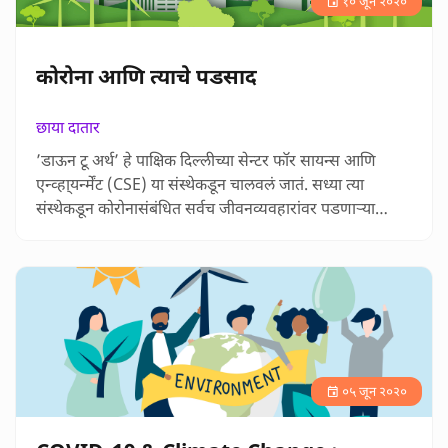
१० जून २०२०
कोरोना आणि त्याचे पडसाद
छाया दातार
’डाऊन टू अर्थ’ हे पाक्षिक दिल्लीच्या सेन्टर फॉर सायन्स आणि
एन्व्हा्यर्न्मेंट (CSE) या संस्थेकडून चालवलं जातं. सध्या त्या
संस्थेकडून कोरोनासंबंधित सर्वच जीवनव्यवहारांवर पडणाऱ्या
छायेविषयक किंवा परिणामांविषयक दररोज काही लेख प्रसिद्ध केले
जात आहेत. हे लेख छोटे असतात पण जगभरातील अनेक
मासिकांतून प्रसिद्ध झालेल्या शास्त्रीय लेखांवर आधारित असतात.
त्यातूनच मला बरेच शास्त्रीय ज्ञान झाले आहे. त्यातील काही म…
०५ जून २०२०