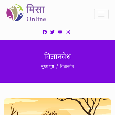
विज्ञानवेध
मुख्य पृष्ठ
विज्ञानवेध