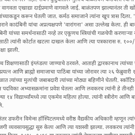
ने न वागवता एखाद्या दाईप्रमाणे वागवले जाई. बाळंतपण झाल्यानंतर ती ख
ांच्याकडून करून घेतली जात. कर्मठ समाजाने त्यांना खूप त्रास दिला. 
रकाराने कादंबिनी यांचा अप्रत्यक्षपणे 'वारांगना' असा उल्लेख केला. ही बा
 यांच्या समर्थनासाठी नव्हे तर एकूणच स्त्रियांची गळचेपी करणाऱ्या 
ाठी त्यांनी कोर्टात खटला दाखल केला आणि त्या पत्रकारास रु. १००
क्षा झाली.
्च शिक्षणासाठी इंग्लंडला जाण्याचे ठरवले. आताही द्वारकानाथ त्यांच्य
 प्रयत्न आणि ब्राह्मो समाजाचा पाठिंबा यांच्या जोरावर त्या २६ फेब्रुवार
ळात त्यांच्या मुलांची जबाबदारी त्यांच्या मोठ्या बहिणीने घेतली. स्कॉट
न पदविका अभ्यासक्रमांना प्रवेश घेतला आणि लवकरच त्यांनी हे तीनही अ
या १४ विद्यार्थ्यांमध्ये त्या एकमेव महिला होत्या. त्यांनी स्त्रीरोग आणि ब
ले.
नंतर डफरीन विमेन्स हॉस्पिटलमध्ये वरीष्ठ वैद्यकीय अधिकारी म्हणून त्य
ाजगी व्यवसायसुद्धा सुरु केला आणि त्या यशस्वी झाल्या. लवकरच त्यां