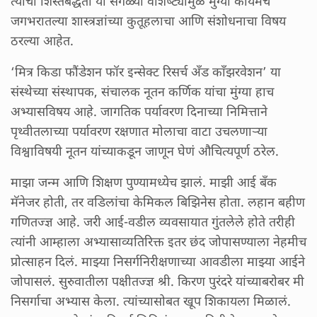
त्यांची शिस्तबद्धता या सगळ्या वैशिष्ट्यांमुळे मुंग्या कायमच
जगभरातल्या शास्त्रज्ञांच्या कुतूहलाचा आणि संशोधनाचा विषय
ठरल्या आहेत.
‘मित्र किडा फौंडेशन फॉर इन्सेक्ट रिसर्च अँड काँझरवेशन’ या
संस्थेच्या संस्थापक, संचालक नूतन कर्णिक यांचा मुंग्या हाच
अभ्यासविषय आहे. जागतिक पर्यावरण दिनाच्या निमित्ताने
पृथ्वीतलाच्या पर्यावरण रक्षणात मोलाचा वाटा उचलणाऱ्या
विश्वाविषयी नूतन यांच्याकडून जाणून घेणं औचित्यपूर्ण ठरेल.
माझा जन्म आणि शिक्षण पुण्यामध्येच झालं. माझी आई बँक
मॅनेजर होती, तर वडिलांचा केमिकल बिझिनेस होता. लहान बहीण
गणितज्ज्ञ आहे. जरी आई-वडील व्यवसायात गुंतलेले होते तरीही
त्यांनी आम्हाला अभ्यासाव्यतिरिक्त इतर छंद जोपासण्याला नेहमीच
प्रोत्साहन दिलं. माझ्या निसर्गनिरीक्षणाच्या आवडीला माझ्या आईने
जोपासलं. सुरुवातीला पक्षीतज्ज्ञ श्री. किरण पुरंदरे यांच्याबरोबर मी
निसर्गाचा अभ्यास केला. त्यांच्यासोबत खूप शिकायला मिळालं.