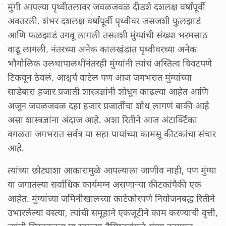
मुंगी आपल्या पृथ्वीतलावर जवळजवळ दीडशे दशलक्ष वर्षांपूर्वी
अवतरली. शंभर दशलक्ष वर्षांपूर्वी पृथ्वीवर जसजशी फुलझाडं
आणि फळझाडं उगवू लागली तसतशी मुंग्यांची संख्या भरमसाठ
वाढू लागली. नंतरच्या अनेक कालखंडात पृथ्वीवरच्या अनेक
भौगोलिक उलथापालथींनंतरही मुंग्यांनी त्यांचं अस्तित्व चिवटपणे
टिकवून ठेवलं. आश्चर्य वाटेल पण आज जगभरात मुंग्यांच्या
साडेबारा हजार प्रजाती शास्त्रज्ञांनी शोधून काढल्या आहेत आणि
अजून जवळजवळ दहा हजार प्रजातींचा शोध लागणं बाकी आहे
असा शास्त्रज्ञांना अंदाज आहे. अशा रितीने आज अंटार्क्टिका
वगळता जगभरात सर्वत्र या सहा पायांच्या कामसू कीटकांचा संचार
आहे.
त्यांच्या छोट्याशा आकारामुळे आपल्याला जाणीव नाही, पण मुंग्या
या जगातल्या सर्वाधिक कार्यमग्न असणाऱ्या कीटकांपैकी एक
आहेत. मुंग्यांच्या जमिनीखालच्या काटेकोरपणे नियोजनबद्ध रितीने
उभारलेल्या वस्त्या, त्यांची समूहाने एकजूटीने काम करण्याची वृत्ती,