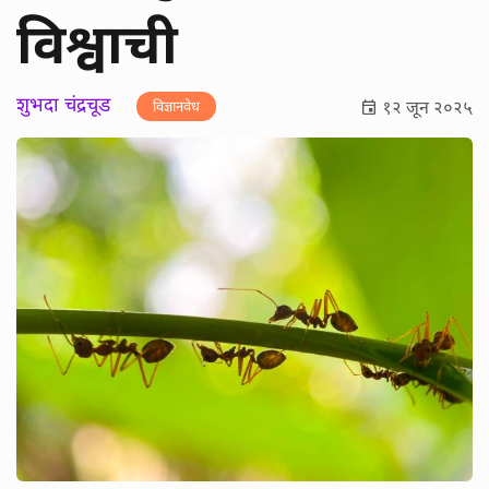
विश्वाची
शुभदा चंद्रचूड
१२ जून २०२५
विज्ञानवेध