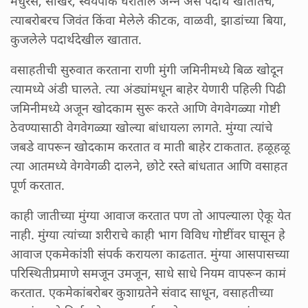
मधुरस, साखर, स्वयंपाक घरातील अन्न असे पदार्थ खातातच,
त्याबरोबरच जिवंत किंवा मेलेले कीटक, वाळवी, झाडांच्या बिया,
कुजलेले पदार्थदेखील खातात.
वसाहतीची सुरुवात करताना राणी मुंगी जमिनीमध्ये बिळ खोदून
त्यामध्ये अंडी घालते. त्या अंड्यांमधून बाहेर येणारी पहिली पिढी
जमिनीमध्ये अजून खोदकाम सुरू करते आणि वेगवेगळ्या गोष्टी
ठेवण्यासाठी वेगवेगळ्या खोल्या बांधायला लागते. मुंग्या त्यांचे
जबडे वापरून खोदकाम करतात व माती बाहेर टाकतात. हळूहळू
त्या आतमध्ये वेगवेगळी दालने, छोटे रस्ते बांधतात आणि वसाहत
पूर्ण करतात.
काही जातीच्या मुंग्या आवाज करतात पण तो आपल्याला ऐकू येत
नाही. मुंग्या त्यांच्या शरीराचे काही भाग विविध गोष्टींवर घासून हे
आवाज एकमेकांशी संपर्क करायला काढतात. मुंग्या आसपासच्या
परिस्थितीप्रमाणे समजून उमजून, साधे साधे नियम वापरून कामं
करतात. एकमेकांबरोबर कुशाग्रतेने संवाद साधून, वसाहतीच्या