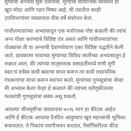
मुंग्यांचा अभ्यास सुरू ठेवायचा. मुंग्यांची सामाजिक व्यवस्था हा
खूप मोठा आणि गहन विषय आहे. मी त्यातील काही
उपविभागांवर जवळपास वीस वर्षे संशोधन केलं.
गांधीलमाशांच्या अभ्यासातून एक मनोरंजक गोष्ट कळली की त्यांचं
अन्न गोळा करण्याचे विशिष्ट तंत्र असतं आणि गांधीलमाशांच्या
पोळ्यावर ती या अन्नाची देवाणघेवाण एका विशिष्ट पद्धतीने केली
जाते. डावकामा नावाच्या मुंग्यांच्या विविध जातीच्या अभ्यासातून हे
लक्षात आलं, की त्यांच्या मातृसत्ताक वसाहतींमध्ये राणी मुंगी
स्वत:चं वर्चस्व कधी बळाचा वापर करून तर कधी रासायनिक
गंधकणांचा वापर करून स्थापन करते. मुंग्यांच्या गुणसूत्रांचा जेव्हा
मी अभ्यास केला तेव्हा हे कळालं की त्यांच्या वर्तणुकीतल्या
फरकांशी गुणसूत्रांचा संबंध असू शकतो.
आपल्या जीवसृष्टीचा जवळपास ७०% भाग हा कीटक आहेत
आणि हे कीटक आपल्या दैनंदिन आयुष्यात खूप महत्त्वाची भूमिका
बजावतात. ते पिकांचं परागीभवन करतात, नैसर्गिकरित्या कीड