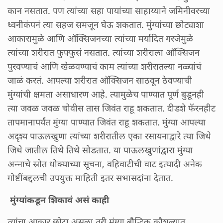
कान नसतात. पण त्यांच्या सहा पायांच्या साहाय्याने जमिनीवरच्या
ध्वनीकंपनं त्या सहज समजून घेऊ शकतात. मुंग्यांच्या छोट्याशा
आकारामुळे आणि ऑक्सिजनच्या त्यांच्या मर्यादित गरजेमुळे
त्यांच्या शरीरात फुफ्फुसं नसतात. त्यांच्या शरीराला ऑक्सिजन
पुरवण्याचं आणि खेळवण्याचं काम त्यांच्या शरीरातल्या नळ्यांचं
जाळं करतं. आपल्या शरीरात ऑक्सिजन साठवून ठेवण्याची
मुंग्यांची क्षमता असाधारण आहे. त्यामुळेच पाण्यात पूर्ण बुडूनही
त्या जवळ जवळ चोवीस तास जिवंत राहू शकतात. दीडशे फॅरनहीट
तापमानापर्यंत मुंग्या पाण्यात जिवंत राहू शकतात. मुंग्या आपल्या
अदृश्य पाऊलखुणा त्यांच्या शरीरातील एका रसायनाद्वारे त्या जिथे
जिथे जातील तिथे तिथे सोडतात. या पाऊलखुणांद्वारा मुंग्या
अन्नाचे स्रोत धोक्याच्या सूचना, वहिवाटीची वाट इत्यादी अनेक
गोष्टींबद्दलची उपयुक्त माहिती इतर सभासदांना देतात.
मुंग्यांकडून शिकावं असं काही
त्यांचा आकार छोटा असला तरी मुंग्या बौद्धिक कौशल्यात