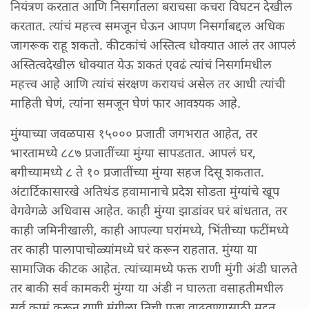
नियंत्रण करतात आणि निसर्गातला बराचसा कचरा विघटन देखील
करतात. त्यांचं महत्त्व समजून घेऊन आपण निसर्गाबद्दल अधिक
जागरूक राहू शकतो. कीटकांचं अस्तित्व धोक्यात आलं तर आपलं
अस्तित्वदेखील धोक्यात येऊ शकतं एवढं त्यांचं निसर्गामधील
महत्त्व आहे आणि त्यांचं संरक्षण करायचं असेल तर आधी त्यांची
माहिती घेणं, त्यांना समजून घेणं फार आवश्यक आहे.
मुंग्याच्या जवळपास १५००० प्रजाती जगभरात आहेत, तर
भारतामध्ये ८८७ प्रजातींच्या मुंग्या सापडतात. आपलं घर,
बगीच्यामध्ये ८ ते १० प्रजातींच्या मुंग्या सहज दिसू शकतात.
अंटार्टिकासारखे अतिथंड हवामानाचे प्रदेश सोडता मुंग्यांचे खूप
वेगवेगळे अधिवास आहेत. काही मुंग्या झाडांवर घरं बांधतात, तर
काही जमिनीखाली, काही आपल्या घरांमध्ये, भिंतीच्या फटींमध्ये
तर काही पालापाचोळ्यांमध्ये घरं करून राहतात. मुंग्या या
सामाजिक कीटक आहेत. त्यांच्यामध्ये फक्त राणी मुंगी अंडी घालते
तर बाकी सर्व कामकरी मुंग्या या अंडी न घालता वसाहतीमधील
सर्व कामं करून राणी मुंगीला तिची प्रजा वाढवण्यासाठी मदत