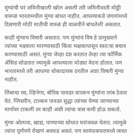
मुंग्यांची घरं जमिनीखाली खोल असली तरी जमिनीवरती मोठ्ठी
वारूळं भारतामधील मुंग्या बांधत नाहीत. आपल्याकडे जंगलांमध्ये
दिसणारी मोठी मातीची वारुळं ही वाळवीने बांधलेली असतात.
काही मुंग्याच विषारी असतात. पण मुंग्यांचं विष हे प्रामुख्याने
त्यांच्या भक्ष्याला मारण्यासाठी किंवा भक्षकापासून स्वत:चा बचाव
करण्यासाठी असतं. मुंग्या जेव्हा दंश करतात तेव्हा त्या फॉर्मिक
ॲसिड सोडतात ज्यामुळे आपल्याला थोड्या वेदना होतात. पण
भारतामध्ये तरी आपल्या धोकादायक ठरतील अशा विषारी मुंग्या
नाहीत.
लिंबाचा रस, व्हिनेगर, बोरिक पावडर वापरून मुंग्यांना लांब ठेवता
येतं. ग्लिसरीन, टाल्कम पावडर सुद्धा त्यांच्या येण्या जाण्याच्या
मार्गावर टाकली तर काही अंशी त्यांचा त्रास कमी होऊ शकतो.
मुंग्या ओलावा, खाद्य, पाण्याच्या शोधात घरांजवळ येतात. त्यामुळे
त्यांना पूर्णपणे रोखणं अवघड असतं. पण स्वयंपाकघरामध्ये जास्त