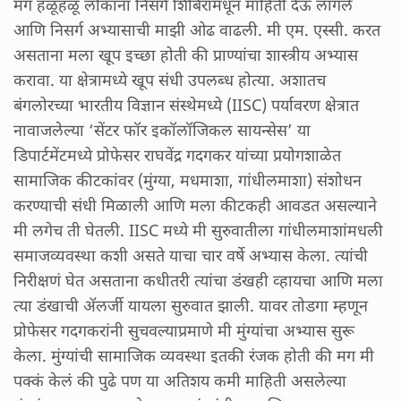
मग हळूहळू लोकांना निसर्ग शिबिरांमधून माहिती देऊ लागले
आणि निसर्ग अभ्यासाची माझी ओढ वाढली. मी एम. एस्सी. करत
असताना मला खूप इच्छा होती की प्राण्यांचा शास्त्रीय अभ्यास
करावा. या क्षेत्रामध्ये खूप संधी उपलब्ध होत्या. अशातच
बंगलोरच्या भारतीय विज्ञान संस्थेमध्ये (IISC) पर्यावरण क्षेत्रात
नावाजलेल्या ‘सेंटर फॉर इकॉलॉजिकल सायन्सेस’ या
डिपार्टमेंटमध्ये प्रोफेसर राघवेंद्र गदगकर यांच्या प्रयोगशाळेत
सामाजिक कीटकांवर (मुंग्या, मधमाशा, गांधीलमाशा) संशोधन
करण्याची संधी मिळाली आणि मला कीटकही आवडत असल्याने
मी लगेच ती घेतली. IISC मध्ये मी सुरुवातीला गांधीलमाशांमधली
समाजव्यवस्था कशी असते याचा चार वर्षे अभ्यास केला. त्यांची
निरीक्षणं घेत असताना कधीतरी त्यांचा डंखही व्हायचा आणि मला
त्या डंखाची ॲलर्जी यायला सुरुवात झाली. यावर तोडगा म्हणून
प्रोफेसर गदगकरांनी सुचवल्याप्रमाणे मी मुंग्यांचा अभ्यास सुरू
केला. मुंग्यांची सामाजिक व्यवस्था इतकी रंजक होती की मग मी
पक्कं केलं की पुढे पण या अतिशय कमी माहिती असलेल्या