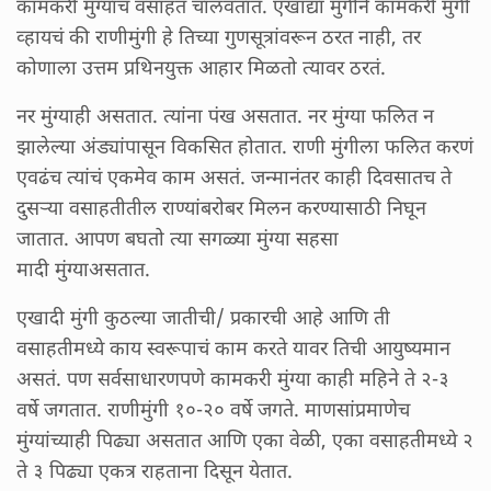
कामकरी मुंग्याच वसाहत चालवतात. एखाद्या मुंगीने कामकरी मुंगी
व्हायचं की राणीमुंगी हे तिच्या गुणसूत्रांवरून ठरत नाही, तर
कोणाला उत्तम प्रथिनयुक्त आहार मिळतो त्यावर ठरतं.
नर मुंग्याही असतात. त्यांना पंख असतात. नर मुंग्या फलित न
झालेल्या अंड्यांपासून विकसित होतात. राणी मुंगीला फलित करणं
एवढंच त्यांचं एकमेव काम असतं. जन्मानंतर काही दिवसातच ते
दुसऱ्या वसाहतीतील राण्यांबरोबर मिलन करण्यासाठी निघून
जातात. आपण बघतो त्या सगळ्या मुंग्या सहसा
मादी मुंग्याअसतात.
एखादी मुंगी कुठल्या जातीची/ प्रकारची आहे आणि ती
वसाहतीमध्ये काय स्वरूपाचं काम करते यावर तिची आयुष्यमान
असतं. पण सर्वसाधारणपणे कामकरी मुंग्या काही महिने ते २-३
वर्षे जगतात. राणीमुंगी १०-२० वर्षे जगते. माणसांप्रमाणेच
मुंग्यांच्याही पिढ्या असतात आणि एका वेळी, एका वसाहतीमध्ये २
ते ३ पिढ्या एकत्र राहताना दिसून येतात.