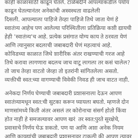
काही काळासाठी काढून घेतले. टाळेबंदीने आपल्याकडील पर्याय
काढून घेतल्यानंतर अनेकांची अस्वस्थता वाढलेली
दिसली. आपल्याला पाहिजे तेव्हा पाहिजे तिथे जाता येणं हे
स्वातंत्र्य आहेच पण आलेल्या परिस्थितीला प्रतिक्रिया कशी द्यायची
हेही 'स्वातंत्र्य'च आहे. प्रत्येक प्रसंगात योग्य काय ते ठरवता येणं
आणि त्यानुसार बदलाची जबाबदारी घेणं महत्वाचं आहे.
कोविडच्या काळात जिथे शारीरिक अंतर राखण्याची गरज आहे
तिथे करावा लागणारा बदलच जाच वाटू लागला तर कसं चालेल?
तो जाच तेव्हा वाटतो जेव्हा तो इतरांनी सांगितलेला असतो.
व्यक्तीची स्वत:च्या वागण्याची विवेकी निवड ही जाच वाटत नाही.
अनेकदा निर्णय घेण्याची जबाबदारी प्रशासनाला देऊन आपण
स्वातंत्र्यामधून स्वत:ची सुटका करून घ्यायला बघतो. म्हणजे दोन
माणसांमध्ये किती अंतर असलं तर कोरोनाचा संसर्ग होतो किंवा
होत नाही हे समजल्यावर आपण खरं तर स्वत:पुरते सुरक्षेचे,
प्रवासाचे निर्णय घेऊ शकतो. पण या आणि अशा अनेक नियम
आणि कायद्यांची जबाबदारी प्रशासनावर टाकली की आपण त्यावर