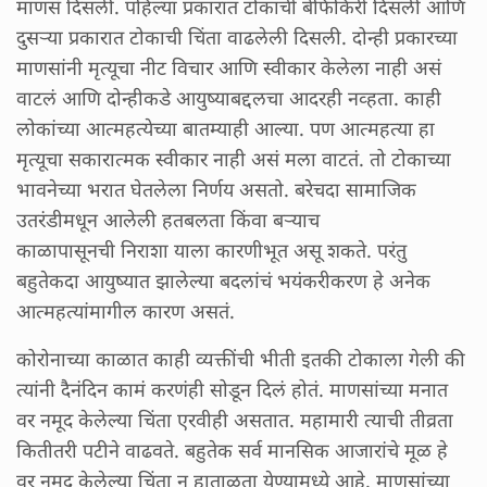
माणसं दिसली. पहिल्या प्रकारात टोकाची बेफिकिरी दिसली आणि
दुसऱ्या प्रकारात टोकाची चिंता वाढलेली दिसली. दोन्ही प्रकारच्या
माणसांनी मृत्यूचा नीट विचार आणि स्वीकार केलेला नाही असं
वाटलं आणि दोन्हीकडे आयुष्याबद्दलचा आदरही नव्हता. काही
लोकांच्या आत्महत्येच्या बातम्याही आल्या. पण आत्महत्या हा
मृत्यूचा सकारात्मक स्वीकार नाही असं मला वाटतं. तो टोकाच्या
भावनेच्या भरात घेतलेला निर्णय असतो. बरेचदा सामाजिक
उतरंडीमधून आलेली हतबलता किंवा बऱ्याच
काळापासूनची निराशा याला कारणीभूत असू शकते. परंतु
बहुतेकदा आयुष्यात झालेल्या बदलांचं भयंकरीकरण हे अनेक
आत्महत्यांमागील कारण असतं.
कोरोनाच्या काळात काही व्यक्तींची भीती इतकी टोकाला गेली की
त्यांनी दैनंदिन कामं करणंही सोडून दिलं होतं. माणसांच्या मनात
वर नमूद केलेल्या चिंता एरवीही असतात. महामारी त्याची तीव्रता
कितीतरी पटीने वाढवते. बहुतेक सर्व मानसिक आजारांचे मूळ हे
वर नमूद केलेल्या चिंता न हाताळता येण्यामध्ये आहे. माणसांच्या