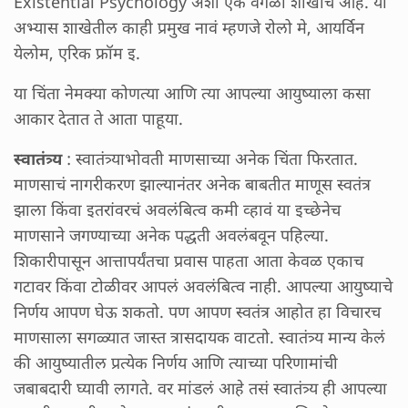
Existential Psychology अशी एक वेगळी शाखाच आहे. या
अभ्यास शाखेतील काही प्रमुख नावं म्हणजे रोलो मे, आयर्विन
येलोम, एरिक फ्रॉम इ.
या चिंता नेमक्या कोणत्या आणि त्या आपल्या आयुष्याला कसा
आकार देतात ते आता पाहूया.
स्वातंत्र्य
: स्वातंत्र्याभोवती माणसाच्या अनेक चिंता फिरतात.
माणसाचं नागरीकरण झाल्यानंतर अनेक बाबतीत माणूस स्वतंत्र
झाला किंवा इतरांवरचं अवलंबित्व कमी व्हावं या इच्छेनेच
माणसाने जगण्याच्या अनेक पद्धती अवलंबवून पहिल्या.
शिकारीपासून आत्तापर्यंतचा प्रवास पाहता आता केवळ एकाच
गटावर किंवा टोळीवर आपलं अवलंबित्व नाही. आपल्या आयुष्याचे
निर्णय आपण घेऊ शकतो. पण आपण स्वतंत्र आहोत हा विचारच
माणसाला सगळ्यात जास्त त्रासदायक वाटतो. स्वातंत्र्य मान्य केलं
की आयुष्यातील प्रत्येक निर्णय आणि त्याच्या परिणामांची
जबाबदारी घ्यावी लागते. वर मांडलं आहे तसं स्वातंत्र्य ही आपल्या