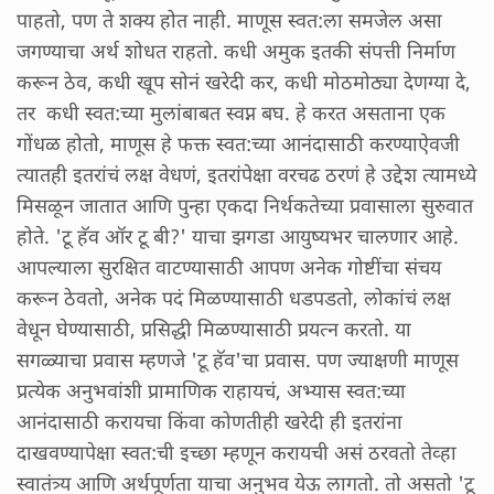
पाहतो, पण ते शक्य होत नाही. माणूस स्वत:ला समजेल असा
जगण्याचा अर्थ शोधत राहतो. कधी अमुक इतकी संपत्ती निर्माण
करून ठेव, कधी खूप सोनं खरेदी कर, कधी मोठमोठ्या देणग्या दे,
तर कधी स्वत:च्या मुलांबाबत स्वप्न बघ. हे करत असताना एक
गोंधळ होतो, माणूस हे फक्त स्वत:च्या आनंदासाठी करण्याऐवजी
त्यातही इतरांचं लक्ष वेधणं, इतरांपेक्षा वरचढ ठरणं हे उद्देश त्यामध्ये
मिसळून जातात आणि पुन्हा एकदा निर्थकतेच्या प्रवासाला सुरुवात
होते. 'टू हॅव ऑर टू बी?' याचा झगडा आयुष्यभर चालणार आहे.
आपल्याला सुरक्षित वाटण्यासाठी आपण अनेक गोष्टींचा संचय
करून ठेवतो, अनेक पदं मिळण्यासाठी धडपडतो, लोकांचं लक्ष
वेधून घेण्यासाठी, प्रसिद्धी मिळण्यासाठी प्रयत्न करतो. या
सगळ्याचा प्रवास म्हणजे 'टू हॅव'चा प्रवास. पण ज्याक्षणी माणूस
प्रत्येक अनुभवांशी प्रामाणिक राहायचं, अभ्यास स्वत:च्या
आनंदासाठी करायचा किंवा कोणतीही खरेदी ही इतरांना
दाखवण्यापेक्षा स्वत:ची इच्छा म्हणून करायची असं ठरवतो तेव्हा
स्वातंत्र्य आणि अर्थपूर्णता याचा अनुभव येऊ लागतो. तो असतो 'टू