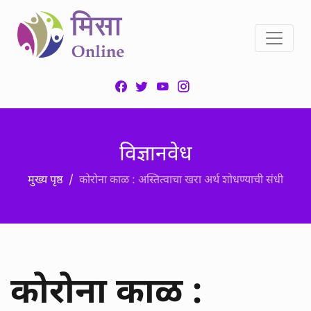
विज्ञानवेध
मुख्य पृष्ठ
कोरोना काळ : अस्तित्वाचा खरा अर्थ शोधण्याची संधी
कोरोना काळ :