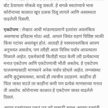
बोट ठेवायला मोकळे राहू शकतो. हे सगळे स्वातंत्र्याचे भास
कोरोनाच्या काळात खूप ठळक दिसू लागले आणि अस्वस्थता
वाढलेली दिसली.
एकटेपण
: लेखात आधी मांडल्याप्रमाणे इतरांवर अवलंबित्व
असण्याचा इतिहास मोठा आहे. आपलं जिवंत राहणं विशिष्ट व्यक्ती
किंवा गटांवर अवलंबून होतं. आताही हे परस्परावलंबित्व आपण
अनुभवत असतोच, पण तरीही आता विविध पर्याय आपल्याला
मिळाले आहेत. एकमेकांची कितीही मदत केली तरी प्रत्येकाच्या
मनात एकटेपण आणि एकटेपणाची भीती असतेच. हे एकटेपण
घालवण्यासाठी माणसाने अनेक पर्याय शोधले आहेत. लग्नसंस्था
आणि कुटुंबव्यवस्था, कायदे ही त्याचीच उदाहरणं. काहींना ही
चिंता जास्त वाटते तर काहींना कमी पण प्रत्येक माणसाच्या मनात
ती असतेच. कोरोनाच्या काळात हे एकटेपण जास्त वाढलेले
दिसलं.
आपण इतरांपासून एकटं पडू नये यासाठी सगळ आयुष्य इतरांनी