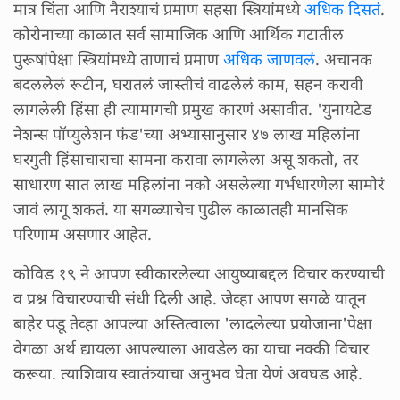
मात्र चिंता आणि नैराश्याचं प्रमाण सहसा स्त्रियांमध्ये
अधिक दिसतं
.
कोरोनाच्या काळात सर्व सामाजिक आणि आर्थिक गटातील
पुरूषांपेक्षा स्त्रियांमध्ये ताणाचं प्रमाण
अधिक जाणवलं
. अचानक
बदललेलं रूटीन, घरातलं जास्तीचं वाढलेलं काम, सहन करावी
लागलेली हिंसा ही त्यामागची प्रमुख कारणं असावीत. 'युनायटेड
नेशन्स पॉप्युलेशन फंड'च्या अभ्यासानुसार ४७ लाख महिलांना
घरगुती हिंसाचाराचा सामना करावा लागलेला असू शकतो, तर
साधारण सात लाख महिलांना नको असलेल्या गर्भधारणेला सामोरं
जावं लागू शकतं. या सगळ्याचेच पुढील काळातही मानसिक
परिणाम असणार आहेत.
कोविड १९ ने आपण स्वीकारलेल्या आयुष्याबद्दल विचार करण्याची
व प्रश्न विचारण्याची संधी दिली आहे. जेव्हा आपण सगळे यातून
बाहेर पडू तेव्हा आपल्या अस्तित्वाला 'लादलेल्या प्रयोजाना'पेक्षा
वेगळा अर्थ द्यायला आपल्याला आवडेल का याचा नक्की विचार
करूया. त्याशिवाय स्वातंत्र्याचा अनुभव घेता येणं अवघड आहे.