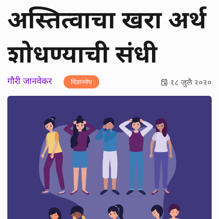
अस्तित्वाचा खरा अर्थ
शोधण्याची संधी
गौरी जानवेकर
१८ जुलै २०२०
विज्ञानवेध