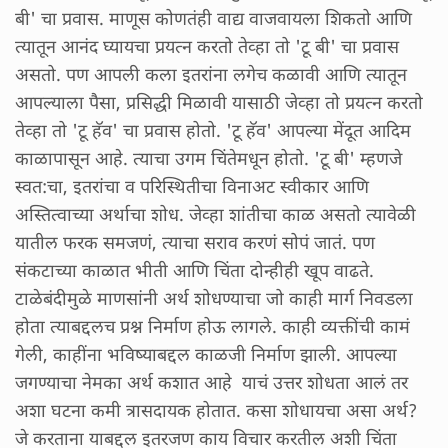
बी' चा प्रवास. माणूस कोणतंही वाद्य वाजवायला शिकतो आणि
त्यातून आनंद घ्यायचा प्रयत्न करतो तेव्हा तो 'टू बी' चा प्रवास
असतो. पण आपली कला इतरांना लगेच कळावी आणि त्यातून
आपल्याला पैसा, प्रसिद्धी मिळावी यासाठी जेव्हा तो प्रयत्न करतो
तेव्हा तो 'टू हॅव' चा प्रवास होतो. 'टू हॅव' आपल्या मेंदूत आदिम
काळापासून आहे. त्याचा उगम चिंतेमधून होतो. 'टू बी' म्हणजे
स्वत:चा, इतरांचा व परिस्थितीचा विनाअट स्वीकार आणि
अस्तित्वाच्या अर्थाचा शोध. जेव्हा शांतीचा काळ असतो त्यावेळी
यातील फरक समजणं, त्याचा सराव करणं सोपं जातं. पण
संकटाच्या काळात भीती आणि चिंता दोन्हीही खूप वाढते.
टाळेबंदीमुळे माणसांनी अर्थ शोधण्याचा जो काही मार्ग निवडला
होता त्याबद्दलच प्रश्न निर्माण होऊ लागले. काही व्यक्तींची कामं
गेली, काहींना भविष्याबद्दल काळजी निर्माण झाली. आपल्या
जगण्याचा नेमका अर्थ कशात आहे याचं उत्तर शोधता आलं तर
अशा घटना कमी त्रासदायक होतात. कसा शोधायचा असा अर्थ?
जे करताना याबद्दल इतरजण काय विचार करतील अशी चिंता