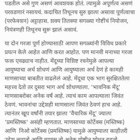
पडतील असे गुण असणं आवशयक होतं. त्यामुळे अपूर्णत्व असणं
परवडणारं नसायचं. कदाचित तिथूनच सुरु झाला असावा पूर्णत्वाचा
(परफेक्शन) अट्टाहास. शक्य तितक्या सगळ्या गोष्टींचं नियोजन,
नियंत्रणही तिथूनच सुरू झालं असावं.
या दोन गरजा पूर्ण होण्यासाठी आपण सगळ्यांनी विविध प्रकारे
प्रयत्न केले आहेत आणि करत आहोत. पण मानवी मनाच्या गरजा
फक्त एवढ्याच नाहीत. मेंदूच्या विशिष्ट रचनेमुळे आपल्या
आयुष्याचा अर्थ शोधणं आणि आयुष्याला अर्थ देणं हे कामही
माणसाच्या बाबतीत वाढलेलं आहे. मेंदूचा एक भाग सुरक्षिततेला
महत्त्व देतो तर दुसरा भाग अर्थ शोधण्याला. 'भावनिक मेंदू'
माणसाबरोबर अनेक वर्षं आहे. त्याचं काम आपल्याला जिवंत
ठेवणं. भावनांचा उद्देशही माणसाला जिवंत ठेवणं हाच आहे.
त्यानंतर खूप वर्षांनी तयार झाला 'वैचारिक मेंदू' ज्याला
'प्रमस्तिष्क' असंही म्हणतात. माणसाच्या कोर्टेक्स (मस्तिष्क)
आणि निओ कोर्टेक्स (प्रमस्तिष्क) यामुळे आयुष्याला काहीतरी
उद्देश लागतो आणि माणूस तो अनेक गोष्टीत शोधत राहतो.