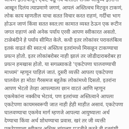
आखून दिलंय त्याप्रमाणे जगणं, आपलं अस्तित्वच मिटवून टाकणं,
लोक काय म्हणतील याचा सतत विचार करत राहणं, गर्दीचा भाग
होऊन जाणं किंवा सतत स्वत:ला कामात व्यस्त ठेऊन एक रूटीन
जगत राहाणं असे अनेक पर्याय एरवी आपण स्वीकारत असतो.
टाळेबंदीने हे पर्याय सीमित केले. कधी इतर लोकांवर परावलंबित्व
इतकं वाढतं की स्वत:चं अस्तित्व इतरांमध्ये मिसळून टाकण्याचा
प्रयत्न होतो. इतर लोकांबरोबर नाही झालं तर जोडीदाराबरोबर हा
प्रयत्न हमखास होतो. या सगळ्याकडे 'एकटेपणा घालवण्याची
माध्यमं' म्हणून पाहिलं जातं. दुसरी व्यक्ती आपला एकटेपणा
घालवेल हा मोठा गैरसमज बहुतेक लोकांमध्ये दिसतो. इतरांना
आपण भेटतो तेव्हा आपल्याला छान वाटतं आणि म्हणून
एकमेकांना नक्कीच भेटावं, पण इतरांच्या अस्तित्वाने आपला
एकटेपणा कायमस्वरूपी जात नाही हेही माहीत असावं. एकटेपणा
घालवण्याचा एकमेव मार्ग म्हणजे आपल्या आयुष्याला अर्थ
देण्याचा किंवा अर्थ शोधण्याचा प्रवास. खरं तर जी व्यक्ती
एकटेपणाचा स्वीकार अधिक चांगल्या पद्धतीने करते ती इतरांशी